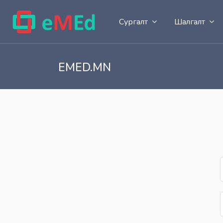
Сургалт
Шалгалт
EMED.MN
Үндсэн агуулга руу шилжих
Н