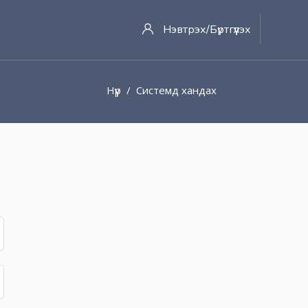
Нэвтрэх/Бүртгүүлэх
Нүүр
Системд хандах