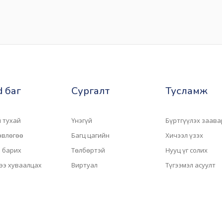
 баг
Сургалт
Тусламж
 тухай
Үнэгүй
Бүртгүүлэх заава
зөвлөгөө
Багц цагийн
Хичээл үзэх
 барих
Төлбөртэй
Нууц үг солих
ээ хуваалцах
Виртуал
Түгээмэл асуулт