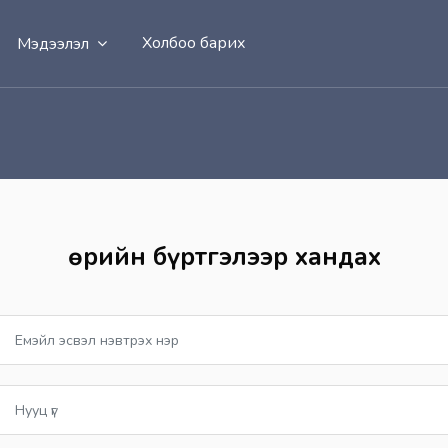
Холбоо барих
Мэдээлэл
Өөрийн бүртгэлээр хандах
Шинэ бүртгэл үүсгэхэд очих
Емэйл эсвэл нэвтрэх нэр
ууц үг