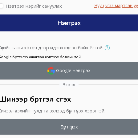
Нууц үгээ мартсан уу
Нэвтрэх нэрийг сануулах
Нэвтрэх
Күүкийг таны хөтөч дээр идэвхжүүлсэн байх ёстой
Google бүртгэлээ ашиглан нэвтрэх боломжтой:
Google нэвтрэх
Эсвэл
Шинээр бүртгэл үүсгэх
Хичээл үзэхийн тулд та эхлээд бүртгүүлэх хэрэгтэй.
Бүртгүүлэх