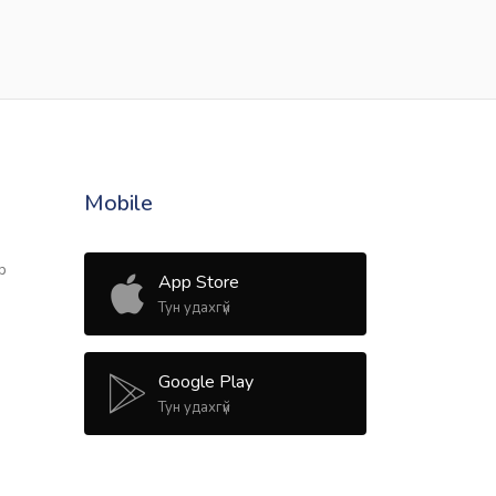
Mobile
р
App Store
Тун удахгүй
Google Play
Тун удахгүй